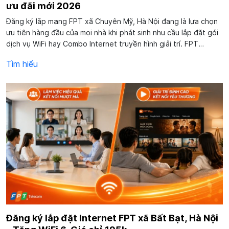
ưu đãi mới 2026
Đăng ký lắp mạng FPT xã Chuyên Mỹ, Hà Nội đang là lựa chọn
ưu tiên hàng đầu của mọi nhà khi phát sinh nhu cầu lắp đặt gói
dịch vụ WiFi hay Combo Internet truyền hình giải trí. FPT
Telecom không chỉ cung cấp gói cước Internet WiFi có giá
Tìm hiểu
cước rẻ mà còn...
Đăng ký lắp đặt Internet FPT xã Bất Bạt, Hà Nội