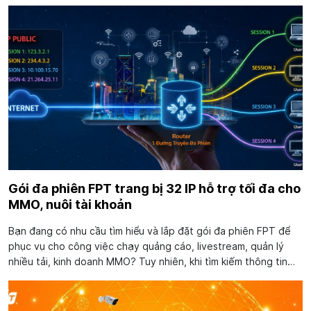
dự, hứa hẹn mang đến hàng loạt trận cầu hấp dẫn từ vòng...
Gói đa phiên FPT trang bị 32 IP hỗ trợ tối đa cho
MMO, nuôi tài khoản
Bạn đang có nhu cầu tìm hiểu và lắp đặt gói đa phiên FPT để
phục vụ cho công việc chạy quảng cáo, livestream, quản lý
nhiều tải, kinh doanh MMO? Tuy nhiên, khi tìm kiếm thông tin
trên Internet khá nhiều người vẫn không biết gói Internet đa
phiên là gì? có ưu điểm...