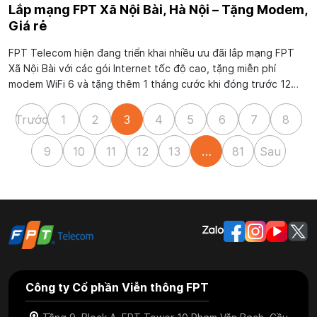
Lắp mạng FPT Xã Nội Bài, Hà Nội – Tặng Modem,
Giá rẻ
FPT Telecom hiện đang triển khai nhiều ưu đãi lắp mạng FPT
Xã Nội Bài với các gói Internet tốc độ cao, tặng miễn phí
modem WiFi 6 và tặng thêm 1 tháng cước khi đóng trước 12
tháng. Thủ tục đăng ký khá nhanh, thường chỉ mất thời gian
ngắn là có thể lắp...
Trước
1
2
3
4
5
6
7
8
9
10
11
12
13
…
81
Sau
Công ty Cổ phần Viễn thông FPT