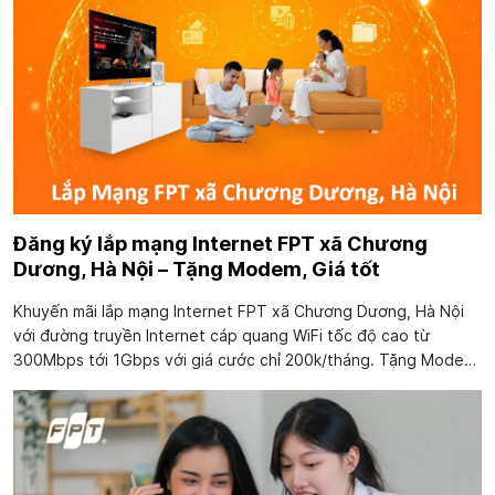
Đăng ký lắp mạng Internet FPT xã Chương
Dương, Hà Nội – Tặng Modem, Giá tốt
Khuyến mãi lắp mạng Internet FPT xã Chương Dương, Hà Nội
với đường truyền Internet cáp quang WiFi tốc độ cao từ
300Mbps tới 1Gbps với giá cước chỉ 200k/tháng. Tặng Modem
WiFi 6 băng tần kép, Thủ tục đăng ký đơn giản, Triển khai lắp
đặt nhanh 12H. Sau sáp nhập địa lý hành...