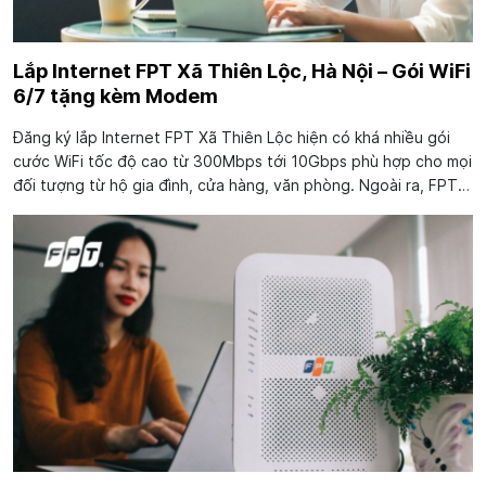
Lắp Internet FPT Xã Thiên Lộc, Hà Nội – Gói WiFi
6/7 tặng kèm Modem
Đăng ký lắp Internet FPT Xã Thiên Lộc hiện có khá nhiều gói
cước WiFi tốc độ cao từ 300Mbps tới 10Gbps phù hợp cho mọi
đối tượng từ hộ gia đình, cửa hàng, văn phòng. Ngoài ra, FPT
đang triển khai ưu đãi trang bị miễn phí Modem WiFi 6/7 và
tặng kèm 01...