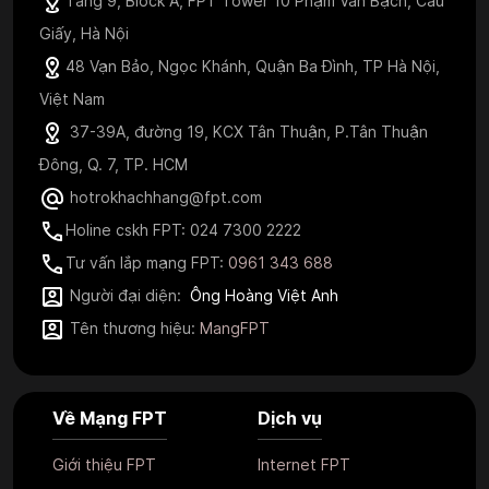
Tầng 9, Block A, FPT Tower 10 Phạm Văn Bạch, Cầu
Giấy, Hà Nội
48 Vạn Bảo, Ngọc Khánh, Quận Ba Đình, TP Hà Nội,
Việt Nam
37-39A, đường 19, KCX Tân Thuận, P.Tân Thuận
Đông, Q. 7, TP. HCM
hotrokhachhang@fpt.com
Holine cskh FPT: 024 7300 2222
Tư vấn lắp mạng FPT:
0961 343 688
Người đại diện:
Ông Hoàng Việt Anh
Tên thương hiệu:
MangFPT
Về Mạng FPT
Dịch vụ
Giới thiệu FPT
Internet FPT