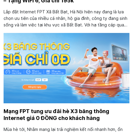
– Tặng WiFi 6, Giá chỉ 195k
Lắp đặt Internet FPT Xã Bất Bạt, Hà Nội hiện nay đang là lựa
chọn ưu tiên của nhiều cá nhân, hộ gia đình, công ty đang sinh
sống và làm việc tại khu vực xã Bất Bạt. Với hạ tầng cáp quang
FTTH hiện đại – Nhà mạng FPT triển khai hạ tầng trên...
Mạng FPT tung ưu đãi hè X3 băng thông
Internet giá 0 ĐỒNG cho khách hàng
Mùa hè tới, Nhằm mang lại trải nghiệm kết nối nhanh hơn, ổn