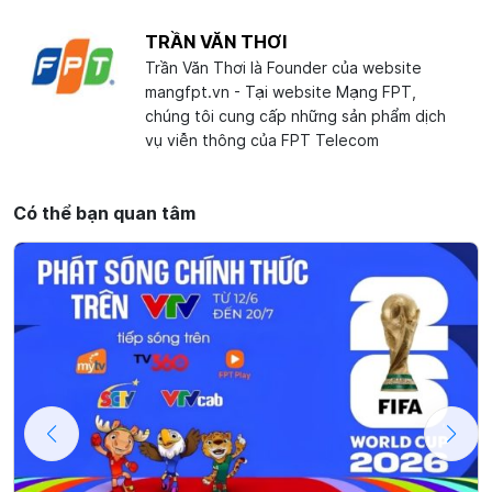
TRẦN VĂN THƠI
Trần Văn Thơi là Founder của website
mangfpt.vn - Tại website Mạng FPT,
chúng tôi cung cấp những sản phẩm dịch
vụ viễn thông của FPT Telecom
Có thể bạn quan tâm