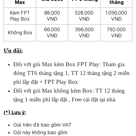
Max
tháng
Kèm FPT
88.000
528.000
1.056.000
Play Box
VNĐ
VNĐ
VNĐ
66.000
396.000
792.000
Không Box
VNĐ
VNĐ
VNĐ
Ưu đãi:
Đối với gói Max kèm Box FPT Play: Tham gia
đóng TT6 tháng tặng 1, TT 12 tháng tặng 2 miễn
phí lắp đặt + FPT Play Box
Đối với gói Max không kèm Box: TT 12 tháng
tặng 1 miễn phí lắp đặt , Free cài đặt tại nhà.
(*) Lưu ý:
Giá trên đã bao gồm VAT
Gói này không bao gồm