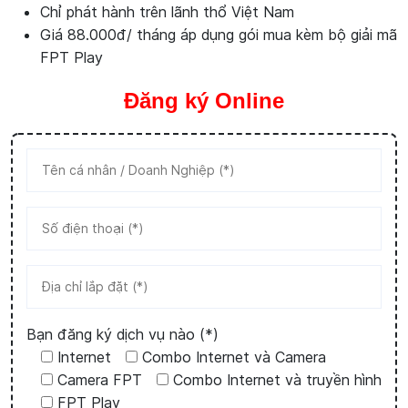
Chỉ phát hành trên lãnh thổ Việt Nam
Giá 88.000đ/ tháng áp dụng gói mua kèm bộ giải mã
FPT Play
Đăng ký Online
Bạn đăng ký dịch vụ nào (*)
Internet
Combo Internet và Camera
Camera FPT
Combo Internet và truyền hình
FPT Play