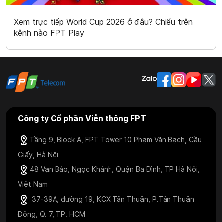
Xem trực tiếp World Cup 2026 ở đâu? Chiếu trên
kênh nào FPT Play
Công ty Cổ phần Viễn thông FPT
Tầng 9, Block A, FPT Tower 10 Phạm Văn Bạch, Cầu
Giấy, Hà Nội
48 Vạn Bảo, Ngọc Khánh, Quận Ba Đình, TP Hà Nội,
Việt Nam
37-39A, đường 19, KCX Tân Thuận, P.Tân Thuận
Đông, Q. 7, TP. HCM