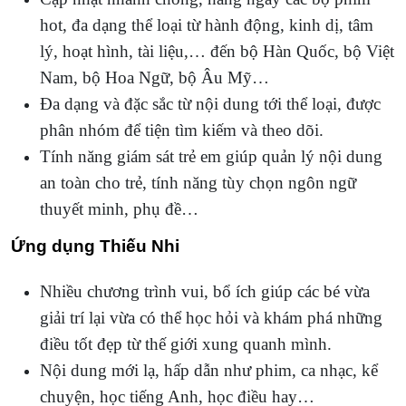
hot, đa dạng thể loại từ hành động, kinh dị, tâm
lý, hoạt hình, tài liệu,… đến bộ Hàn Quốc, bộ Việt
Nam, bộ Hoa Ngữ, bộ Âu Mỹ…
Đa dạng và đặc sắc từ nội dung tới thể loại, được
phân nhóm để tiện tìm kiếm và theo dõi.
Tính năng giám sát trẻ em giúp quản lý nội dung
an toàn cho trẻ, tính năng tùy chọn ngôn ngữ
thuyết minh, phụ đề…
Ứng dụng Thiếu Nhi
Nhiều chương trình vui, bổ ích giúp các bé vừa
giải trí lại vừa có thể học hỏi và khám phá những
điều tốt đẹp từ thế giới xung quanh mình.
Nội dung mới lạ, hấp dẫn như phim, ca nhạc, kể
chuyện, học tiếng Anh, học điều hay…