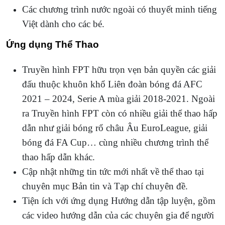
Các chương trình nước ngoài có thuyết minh tiếng
Việt dành cho các bé.
Ứng dụng Thể Thao
Truyền hình FPT hữu trọn vẹn bản quyền các giải
đấu thuộc khuôn khổ Liên đoàn bóng đá AFC
2021 – 2024, Serie A mùa giải 2018-2021. Ngoài
ra Truyền hình FPT còn có nhiều giải thể thao hấp
dẫn như giải bóng rổ châu Âu EuroLeague, giải
bóng đá FA Cup… cùng nhiều chương trình thể
thao hấp dẫn khác.
Cập nhật những tin tức mới nhất về thể thao tại
chuyên mục Bản tin và Tạp chí chuyên đề.
Tiện ích với ứng dụng Hướng dẫn tập luyện, gồm
các video hướng dẫn của các chuyên gia để người