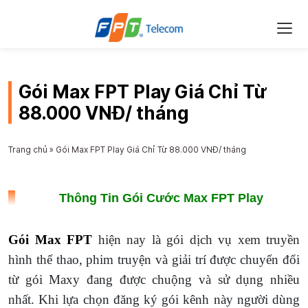
Gói Max FPT Play Giá Chỉ Từ
88.000 VNĐ/ tháng
Trang chủ
»
Gói Max FPT Play Giá Chỉ Từ 88.000 VNĐ/ tháng
Thông Tin Gói Cước Max FPT Play
Gói Max FPT
hiện nay là gói dịch vụ xem truyền
hình thể thao, phim truyện và giải trí được chuyển đổi
từ gói Maxy đang được chuộng và sử dụng nhiều
nhất. Khi lựa chọn đăng ký gói kênh này người dùng