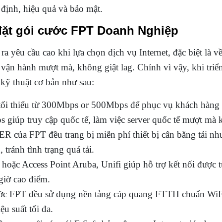
định, hiệu quả và bảo mật.
p đặt gói cước FPT Doanh Nghiệp
a yêu cầu cao khi lựa chọn dịch vụ Internet, đặc biệt là 
 vận hành mượt mà, không giật lag. Chính vì vậy, khi triể
 kỹ thuật cơ bản như sau:
 tối thiểu từ 300Mbps or 500Mbps để phục vụ khách hàng 
s giúp truy cập quốc tế, làm việc server quốc tế mượt m
ER của FPT đều trang bị miễn phí thiết bị cân bằng tải n
tránh tình trạng quá tải.
 hoặc Access Point Aruba, Unifi giúp hỗ trợ kết nối được từ
giờ cao điểm.
cước FPT đều sử dụng nền tảng cáp quang FTTH chuẩn WiFi 
 suất tối đa.