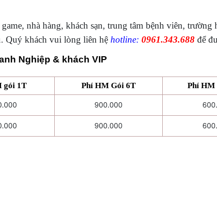
 game, nhà hàng, khách sạn, trung tâm bệnh viên, trường 
. Quý khách vui lòng liên hệ
hotline:
0961.343.688
để đư
oanh Nghiệp & khách VIP
 gói 1T
Phí HM Gói 6T
Phí HM 
0.000
900.000
600
0.000
900.000
600
Z
Z