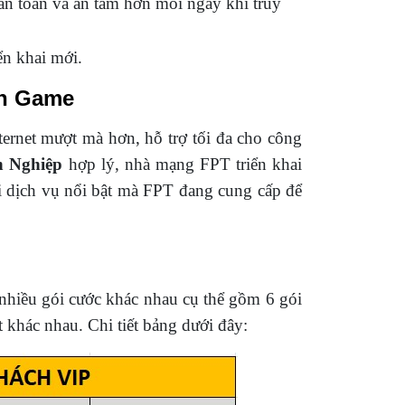
 an toàn và an tâm hơn mỗi ngày khi truy
ển khai mới.
án Game
ernet mượt mà hơn, hỗ trợ tối đa cho công
h Nghiệp
hợp lý, nhà mạng FPT triển khai
i dịch vụ nổi bật mà FPT đang cung cấp để
nhiều gói cước khác nhau cụ thể gồm 6 gói
khác nhau. Chi tiết bảng dưới đây: