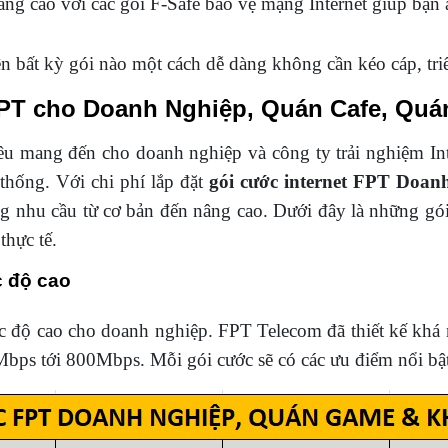
âng cao với các gói F-Safe bảo vệ mạng Internet giúp bạn
ên bất kỳ gói nào một cách dễ dàng không cần kéo cáp, tri
 FPT cho Doanh Nghiệp, Quán Cafe, Qu
 mang đến cho doanh nghiệp và công ty trải nghiệm Int
thống. Với chi phí lắp đặt
gói cước internet FPT Doan
g nhu cầu từ cơ bản đến nâng cao. Dưới đây là những gó
thực tế.
c độ cao
c độ cao cho doanh nghiệp. FPT Telecom đã thiết kế khá 
bps tới 800Mbps. Mỗi gói cước sẽ có các ưu điểm nổi bật 