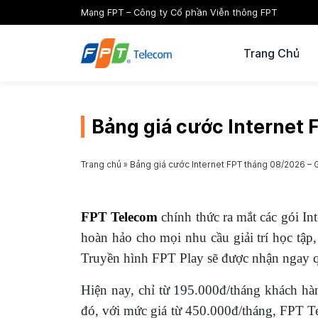
Mạng FPT – Công ty Cổ phần Viễn thông FPT
Trang Chủ
Bảng giá cước Internet 
Trang chủ
»
Bảng giá cước Internet FPT tháng 08/2026 – G
FPT Telecom
chính thức ra mắt các gói I
hoàn hảo cho mọi nhu cầu giải trí học tập,
Truyền hình FPT Play sẽ được nhận ngay q
Hiện nay, chỉ từ 195.000đ/tháng khách h
đó, với mức giá từ 450.000đ/tháng, FPT Te