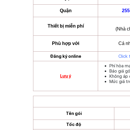
Quận
255
Thiết bị miễn phí
(Nhà c
Phù hợp với
Cá nh
Đăng ký online
Click 
Phí hòa m
Báo giá g
Lưu ý
Không áp 
Mức giá t
Tên gói
Tốc độ