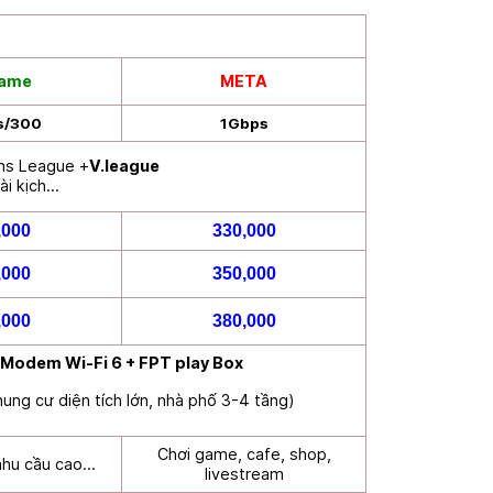
ame
META
s/300
1Gbps
ns League +
V.league
ài kịch…
,000
330,000
,000
350,000
,000
380,000
Modem Wi-Fi 6 + FPT play Box
hung cư diện tích lớn, nhà phố 3-4 tầng)
Chơi game, cafe, shop,
 nhu cầu cao…
livestream