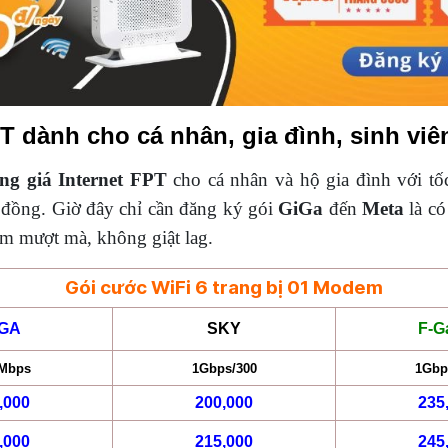
PT dành cho cá nhân, gia đình, sinh viê
ng giá Internet FPT
cho cá nhân và hộ gia đình với t
 đồng. Giờ đây chỉ cần đăng ký gói
GiGa
đến
Meta
là có
am mượt mà, không giật lag.
Gói cước WiFi 6 trang bị 01 Modem
IGA
SKY
F-G
 Mbps
1Gbps/300
1Gbp
,000
200,000
235
,000
215,000
245