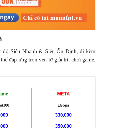
n
ốc độ Siêu Nhanh & Siêu Ổn Định, đi kèm
 thể đáp ứng trọn vẹn từ giải trí, chơi game,
ame
META
s/300
1Gbps
,000
330,000
,000
350,000