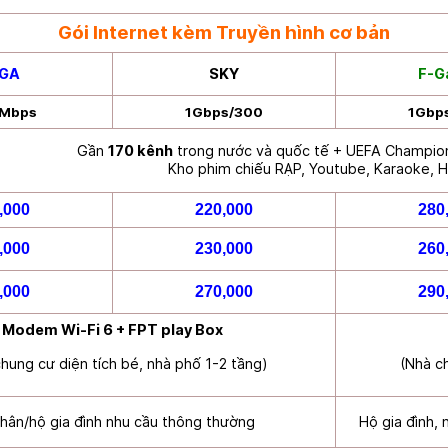
Gói Internet kèm Truyền hình cơ bản
IGA
SKY
F-G
 Mbps
1Gbps/300
1Gbp
Gần
170 kênh
trong nước và quốc tế + UEFA Champio
Kho phim chiếu RẠP, Youtube, Karaoke, H
,000
220,000
280
,000
230,000
260
,000
270,000
290
Modem Wi-Fi 6 + FPT play Box
hung cư diện tích bé, nhà phố 1-2 tầng)
(Nhà c
hân/hộ gia đình nhu cầu thông thường
Hộ gia đình,