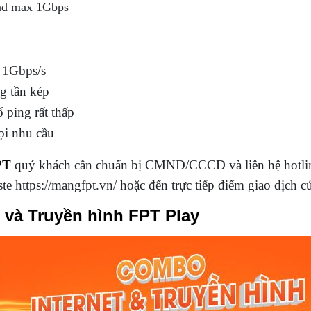
ad max 1Gbps
t 1Gbps/s
g tần kép
ố ping rất thấp
ọi nhu cầu
PT
quý khách cần chuẩn bị CMND/CCCD và liên hệ hotlin
te https://mangfpt.vn/ hoặc đến trực tiếp điểm giao dịch 
 và Truyền hình FPT Play