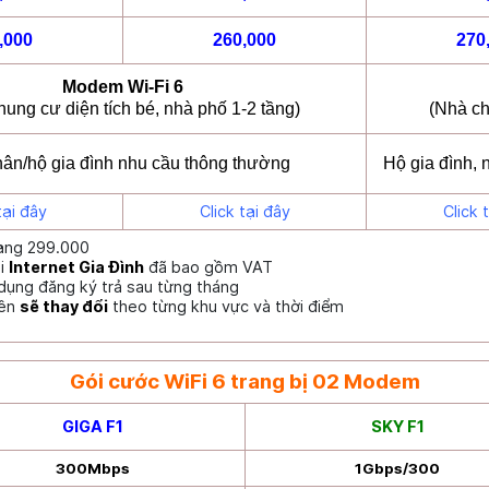
,000
260,000
270
Modem Wi-Fi 6
hung cư diện tích bé, nhà phố 1-2 tầng)
(Nhà ch
ân/hộ gia đình nhu cầu thông thường
Hộ gia đình,
tại đây
Click tại đây
Click 
ạng 299.000
ói
Internet Gia Đình
đã bao gồm VAT
dụng đăng ký trả sau từng tháng
rên
sẽ thay đổi
theo từng khu vực và thời điểm
Gói cước WiFi 6 trang bị 02 Modem
GIGA F1
SKY F1
300Mbps
1Gbps/300