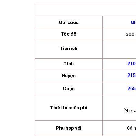
Gói cước
G
Tốc độ
300
Tiện ích
Tỉnh
210
Huyện
215
Quận
265
Thiết bị miễn phí
(Nhà c
Phù hợp với
Cá n