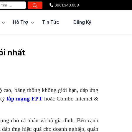
0961.343.688
Hỗ Trợ
Tin Tức
Đăng Ký
ới nhất
ộ cao, băng thông không giới hạn, đáp ứng
 ký
lắp mạng FPT
hoặc Combo Internet &
ụng cho cá nhân và hộ gia đình. Bên cạnh
ội đáp ứng hiệu quả cho doanh nghiệp, quán