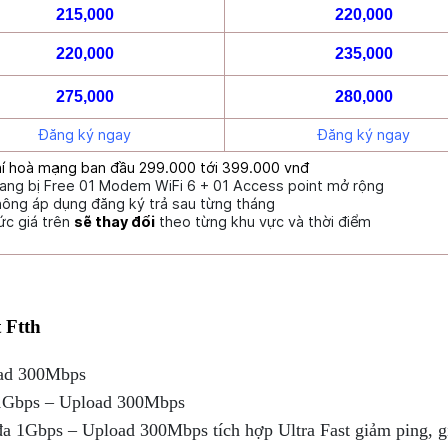
215,000
220,000
220,000
235,000
275,000
280,000
Đăng ký ngay
Đăng ký ngay
í hoà mạng ban đầu 299.000 tới 399.000 vnđ
ang bị Free 01 Modem WiFi 6 + 01 Access point mở rộng
ông áp dụng đăng ký trả sau từng tháng
ức giá trên
sẽ thay đổi
theo từng khu vực và thời điểm
t Ftth
ad 300Mbps
1Gbps – Upload 300Mbps
a 1Gbps – Upload 300Mbps tích hợp Ultra Fast giảm ping, g