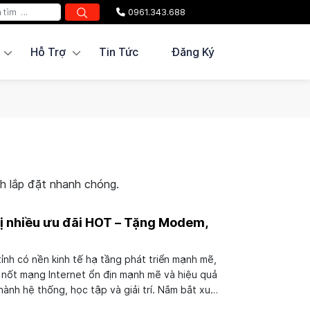
0961.343.688
Hỗ Trợ
Tin Tức
Đăng Ký
nh lắp đặt nhanh chóng.
ị nhiều ưu đãi HOT – Tặng Modem,
tỉnh có nền kinh tế hạ tầng phát triển mạnh mẽ,
 nốt mạng Internet ổn địn mạnh mẽ và hiệu quả
ành hệ thống, học tập và giải trí. Nắm bắt xu