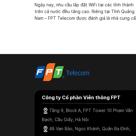
Ngày nay, nhu cầu lắp đặt WiFi tại các tỉnh thành
trên cả nước đều tăng cao. Riêng tại Tỉnh Quảng
Nam – FPT Telecom được đánh giá là nhà cung c
dịch vụ Internet cáp quang hàng đầu tại khu vực
được đông đảo khách hàng lựa chọn đăng ký lắp 
lắp mạng...
Công ty Cổ phần Viễn thông FPT
Tầng 9, Block A, FPT Tower 10 Phạm Văn
Bạch, Cầu Giấy, Hà Nội
48 Vạn Bảo, Ngọc Khánh, Quận Ba Đình,