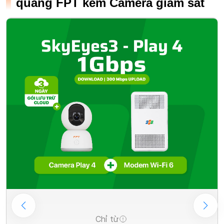
quang FPT kèm Camera giám sát
Chỉ từ