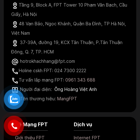
Tầng 9, Block A, FPT Tower 10 Phạm Văn Bạch, Cầu
Giấy, Hà Nội
48 Vạn Bảo, Ngọc Khánh, Quận Ba Đình, TP Hà Nội,
Việt Nam
37-39A, đường 19, KCX Tân Thuận, P.Tân Thuận
Đông, Q. 7, TP. HCM
hotrokhachhang@fpt.com
Holine cskh FPT: 024 7300 2222
Tư vấn lắp mạng FPT:
0961 343 688
Người đại diện:
Ông Hoàng Việt Anh
Tên thương hiệu:
MangFPT
Về Mạng FPT
Dịch vụ
Giới thiệu FPT
Internet FPT