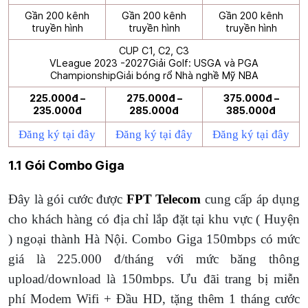
Gần 200 kênh
Gần 200 kênh
Gần 200 kênh
truyền hình
truyền hình
truyền hình
CUP C1, C2, C3
VLeague 2023 -2027
Giải Golf: USGA và PGA
Championship
Giải bóng rổ Nhà nghề Mỹ NBA
225.000đ –
275.000đ –
375.000đ –
235.000đ
285.000đ
385.000đ
Đăng ký tại đây
Đăng ký tại đây
Đăng ký tại đây
1.1 Gói Combo Giga
Đây là gói cước được
FPT Telecom
cung cấp áp dụng
cho khách hàng có địa chỉ lắp đặt tại khu vực ( Huyện
) ngoại thành Hà Nội. Combo Giga 150mbps có mức
giá là 225.000 đ/tháng với mức băng thông
upload/download là 150mbps. Ưu đãi trang bị miễn
phí Modem Wifi + Đầu HD, tặng thêm 1 tháng cước