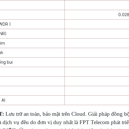
0.028
WDR )
ANR)
đêm
nh
ng bụi
 AI
T:
Lưu trữ an toàn, bảo mật trên Cloud. Giải pháp đồng bộ,
dịch vụ đều do đơn vị duy nhất là FPT Telecom phát tri