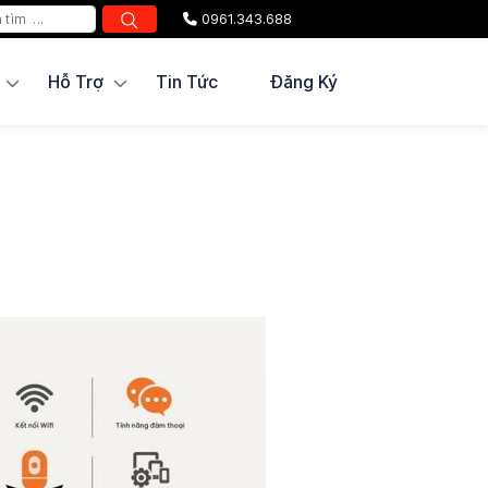
0961.343.688
Hỗ Trợ
Tin Tức
Đăng Ký