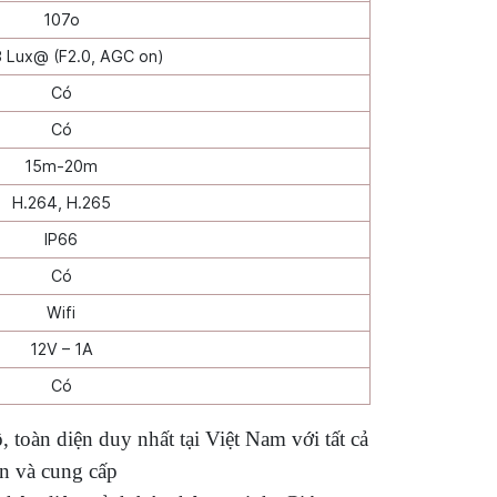
107o
 Lux@ (F2.0, AGC on)
Có
Có
15m-20m
H.264, H.265
IP66
Có
Wifi
12V – 1A
Có
 toàn diện duy nhất tại Việt Nam với tất cả
ển và cung cấp