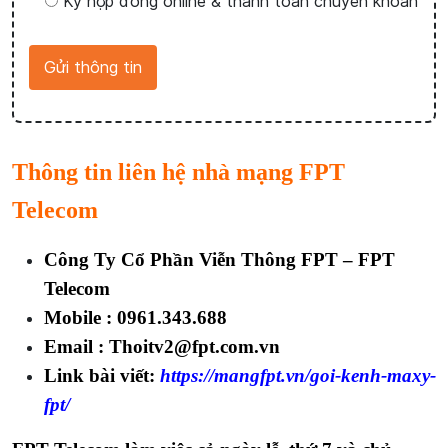
Ký hợp đồng online & thanh toán chuyển khoản
Thông tin liên hệ nhà mạng FPT
Telecom
Công Ty Cổ Phần Viễn Thông FPT – FPT
Telecom
Mobile :
0961.343.688
Email : Thoitv2@fpt.com.vn
Link bài viết:
https://mangfpt.vn/goi-kenh-maxy-
fpt/