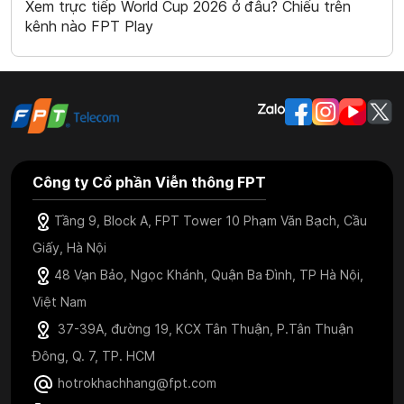
Xem trực tiếp World Cup 2026 ở đâu? Chiếu trên
kênh nào FPT Play
Công ty Cổ phần Viễn thông FPT
Tầng 9, Block A, FPT Tower 10 Phạm Văn Bạch, Cầu
Giấy, Hà Nội
48 Vạn Bảo, Ngọc Khánh, Quận Ba Đình, TP Hà Nội,
Việt Nam
37-39A, đường 19, KCX Tân Thuận, P.Tân Thuận
Đông, Q. 7, TP. HCM
hotrokhachhang@fpt.com