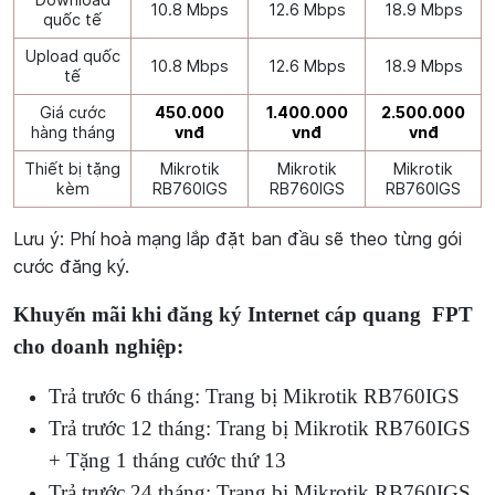
10.8 Mbps
12.6 Mbps
18.9 Mbps
quốc tế
Upload quốc
10.8 Mbps
12.6 Mbps
18.9 Mbps
tế
Giá cước
450.000
1.400.000
2.500.000
hàng tháng
vnđ
vnđ
vnđ
Thiết bị tặng
Mikrotik
Mikrotik
Mikrotik
kèm
RB760IGS
RB760IGS
RB760IGS
Lưu ý: Phí hoà mạng lắp đặt ban đầu sẽ theo từng gói
cước đăng ký.
Khuyến mãi khi đăng ký Internet cáp quang FPT
cho doanh nghiệp:
Trả trước 6 tháng: Trang bị Mikrotik RB760IGS
Trả trước 12 tháng: Trang bị Mikrotik RB760IGS
+ Tặng 1 tháng cước thứ 13
Trả trước 24 tháng: Trang bị Mikrotik RB760IGS