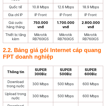
Quốc tế
10.8 Mbps
12.6 Mbps
18.9 Mbps
Địa chỉ IP
IP Front
IP Front
IP Front
Giá cước
750.000
1.700.000
2.800.000
hàng tháng
vnđ
vnđ
vnđ
Thiết bị tặng
Mikrotik
Mikrotik
Mikrotik
kèm
RB760IGS
RB760IGS
RB760IGS
2.2. Bảng giá gói Internet cáp quang
FPT doanh nghiệp
SUPER
SUPER
SUPER
Thông tin
300Biz
500Biz
600Biz
Download
300 Mbps
500 Mbps
600 Mbps
trong nước
Upload trong
300 Mbps
500 Mbps
600 Mbps
nước
Download