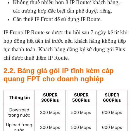
Không thuê nhiều hơn 8 IP Route/ khách hàng,
các trường hợp đặc biệt cần phê duyệt riêng.
Cần thuê IP Front để sử dụng IP Route.
IP Front/ IP Route sẽ được thu hồi sau 7 ngày kể từ khi
hợp đồng hết tiền trả trước nếu khách hàng không tiếp
tục thanh toán.
Khách hàng đăng ký sử dụng gói Plus
chỉ được thuê thêm IP Route.
2.2. Bảng giá gói IP tĩnh kèm cáp
quang FPT cho doanh nghiệp
SUPER
SUPER
SUPER
Thông tin
300Plus
500Plus
600Plus
Download
300 Mbps
500 Mbps
600 Mbps
trong nước
Upload trong
300 Mbps
500 Mbps
600 Mbps
nước