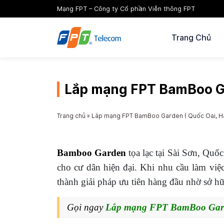
Mạng FPT – Công ty Cổ phần Viễn thông FPT
Trang Chủ
Lắp mạng FPT BamBoo Gar
Trang chủ
»
Lắp mạng FPT BamBoo Garden ( Quốc Oai, Hà 
Bamboo Garden
tọa lạc tại Sài Sơn, Quố
cho cư dân hiện đại. Khi nhu cầu làm việc
thành giải pháp ưu tiên hàng đầu nhờ sở hữ
Gọi ngay
Lắp mạng FPT BamBoo Ga