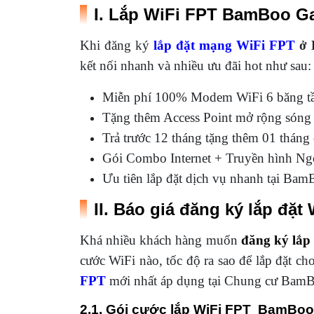
I. Lắp WiFi FPT BamBoo Ga
Khi đăng ký
lắp đặt mạng WiFi FPT
ở 
kết nối nhanh và nhiều ưu đãi hot như sau:
Miễn phí 100% Modem WiFi 6 băng tần
Tặng thêm Access Point mở rộng sóng
Trả trước 12 tháng tặng thêm 01 tháng
Gói Combo Internet + Truyền hình Ngo
Ưu tiên lắp đặt dịch vụ nhanh tại Ba
II. Báo giá đăng ký lắp đặ
Khá nhiều khách hàng muốn
đăng ký lắp
cước WiFi nào, tốc độ ra sao để lắp đặt c
FPT
mới nhất áp dụng tại Chung cư BamBo
2.1. Gói cước lắp WiFi FPT BamBoo 