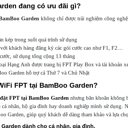
rden đang có ưu đãi gì?
BamBoo Garden
không chỉ được trải nghiệm công nghệ 
 kép trong suốt quá trình sử dụng
 với khách hàng đăng ký các gói cước cao như F1, F2…
 cước, sử dụng tổng cộng 13 tháng
ại Hạng Anh được trang bị FPT Play Box và tài khoản xem
mBoo Garden hỗ trợ cả Thứ 7 và Chủ Nhật
t WiFi FPT tại BamBoo Garden?
 đặt FPT tại BamBoo Garden
nhưng băn khoăn không b
ho cá nhân, hộ gia đình hay doanh nghiệp mình sử dụng. 
o Garden, giúp quý khách dễ dàng tham khảo và lựa chọ
Garden dành cho cá nhân, gia đình.