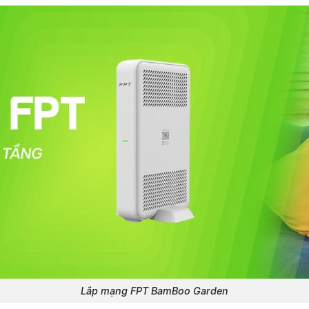
Lắp mạng FPT BamBoo Garden