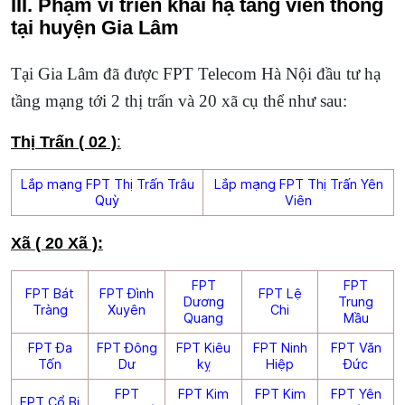
III. Phạm vi triển khai hạ tầng viễn thông
tại huyện Gia Lâm
Tại Gia Lâm đã được FPT Telecom Hà Nội đầu tư hạ
tầng mạng tới 2 thị trấn và 20 xã cụ thể như sau:
Thị Trấn ( 02 )
:
Lắp mạng FPT Thị Trấn Trâu
Lắp mạng FPT Thị Trấn Yên
Quỳ
Viên
Xã ( 20 Xã ):
FPT
FPT
FPT Bát
FPT Đình
FPT Lệ
Dương
Trung
Tràng
Xuyên
Chi
Quang
Mầu
FPT Đa
FPT Đông
FPT Kiêu
FPT Ninh
FPT Văn
Tốn
Dư
kỵ
Hiệp
Đức
FPT
FPT Kim
FPT Kim
FPT Yên
FPT Cổ Bi