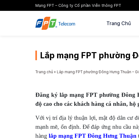
Mạng FPT – Công ty Cổ phần Viễn thông FPT
Trang Chủ
Lắp mạng FPT phường Đô
Trang chủ
»
Lắp mạng FPT phường Đông Hưng Thuận – Giá
Đăng ký lắp mạng FPT phường Đông Hưn
độ cao cho các khách hàng cá nhân, hộ 
Với vị trí địa lý thuận lợi, mật độ dân 
mạnh mẽ, ổn định.
Để đáp ứng nhu cầu n
hàng
lắp mạng FPT Đông Hưng Thuận
t