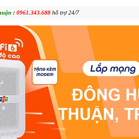
Thuận
:
0961.343.688
hỗ trợ 24/7