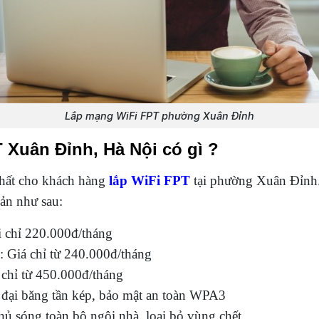
Lắp mạng WiFi FPT phường Xuân Đỉnh
 Xuân Đỉnh, Hà Nội có gì ?
nhất cho khách hàng
lắp WiFi FPT
tại phường Xuân Đỉnh.
ản như sau:
i chỉ 220.000đ/tháng
: Giá chỉ từ 240.000đ/tháng
 chỉ từ 450.000đ/tháng
đại băng tần kép, bảo mật an toàn WPA3
ủ sóng toàn bộ ngôi nhà, loại bỏ vùng chết