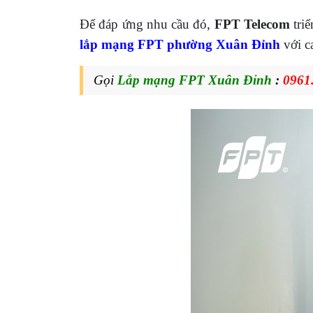
Để đáp ứng nhu cầu đó,
FPT Telecom
triể
lắp mạng FPT phường Xuân Đỉnh
với c
Gọi
Lắp mạng FPT Xuân Đỉnh
:
0961