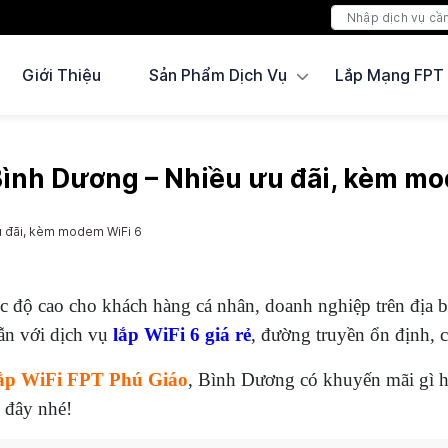
Giới Thiệu
Sản Phẩm Dịch Vụ
Lắp Mạng FPT
Bình Dương – Nhiều ưu đãi, kèm m
ưu đãi, kèm modem WiFi 6
c độ cao cho khách hàng cá nhân, doanh nghiệp trên địa
ẫn với dịch vụ
lắp WiFi 6 giá rẻ
, đường truyền ổn định, c
ắp WiFi FPT Phú Giáo
, Bình Dương có khuyến mãi gì hấ
i đây nhé!