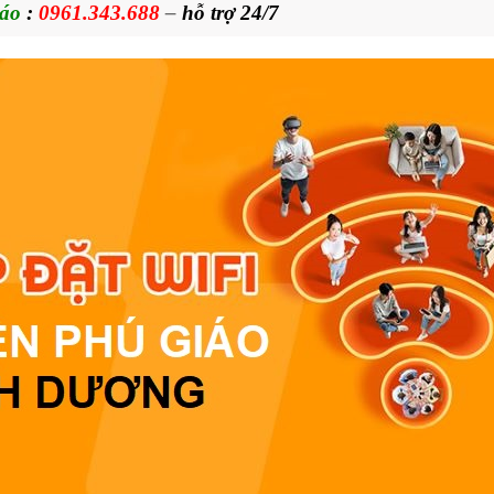
iáo
:
0961.343.688
–
hỗ trợ 24/7