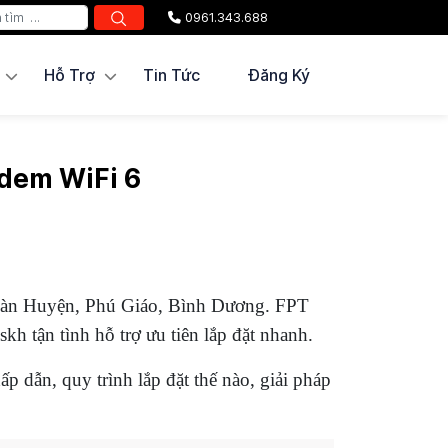
0961.343.688
Hỗ Trợ
Tin Tức
Đăng Ký
odem WiFi 6
 bàn Huyện, Phú Giáo, Bình Dương. FPT
skh tận tình hỗ trợ ưu tiên lắp đặt nhanh.
p dẫn, quy trình lắp đặt thế nào, giải pháp