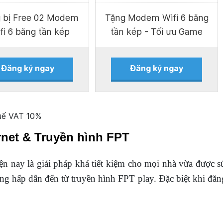
 bị Free 02 Modem
Tặng Modem Wifi 6 băng
fi 6 băng tần kép
tần kép - Tối ưu Game
Đăng ký ngay
Đăng ký ngay
huế VAT 10%
ernet & Truyền hình FPT
ện nay là giải pháp khá tiết kiệm cho mọi nhà vừa được s
ùng hấp dẫn đến từ truyền hình FPT play. Đặc biệt khi đăng