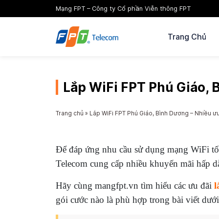
Mạng FPT – Công ty Cổ phần Viễn thông FPT
Trang Chủ
Lắp WiFi FPT Phú Giáo, 
Trang chủ
»
Lắp WiFi FPT Phú Giáo, Bình Dương – Nhiều 
Để đáp ứng nhu cầu sử dụng mạng WiFi tố
Telecom cung cấp nhiều khuyến mãi hấp d
Hãy cùng mangfpt.vn tìm hiểu các ưu đãi
l
gói cước nào là phù hợp trong bài viết dướ