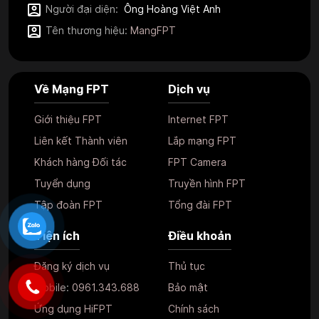
Người đại diện:
Ông Hoàng Việt Anh
Tên thương hiệu:
MangFPT
Về Mạng FPT
Dịch vụ
Giới thiệu FPT
Internet FPT
Liên kết Thành viên
Lắp mạng FPT
Khách hàng Đối tác
FPT Camera
Tuyển dụng
Truyền hình FPT
Tập đoàn FPT
Tổng đài FPT
Tiện ích
Điều khoản
Đăng ký dịch vụ
Thủ tục
Mobile:
0961.343.688
Bảo mật
Ứng dụng HiFPT
Chính sách