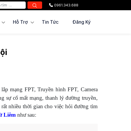
0961.343.688
Hỗ Trợ
Tin Tức
Đăng Ký
ội
i lắp mạng FPT, Truyền hình FPT, Camera
ng sự cố mất mạng, thanh lý đường truyền,
ất nhiều thời gian cho việc hỏi đường tìm
ừ Liêm
như sau: