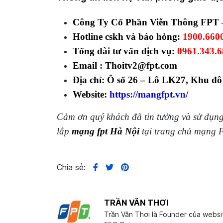
Công Ty Cổ Phần Viễn Thông FPT 
Hotline cskh và báo hỏng:
1900.660
Tổng đài tư vấn dịch vụ:
0961.343.6
Email : Thoitv2@fpt.com
Địa chỉ: Ô số 26 – Lô LK27, Khu đ
Website:
https://mangfpt.vn/
Cảm ơn quý khách đã tin tưởng và sử dụng
lắp
mạng fpt Hà Nội
tại trang chủ mạng
Chia sẻ:
TRẦN VĂN THƠI
Trần Văn Thơi là Founder của webs