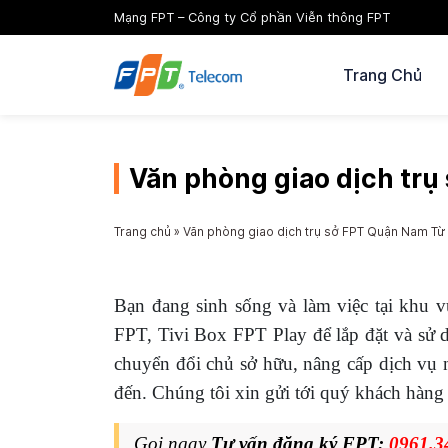
Mạng FPT – Công ty Cổ phần Viễn thông FPT
Trang Chủ
Văn phòng giao dịch trụ
Trang chủ
»
Văn phòng giao dịch trụ sở FPT Quận Nam Từ 
Bạn đang sinh sống và làm việc tại khu
FPT, Tivi Box FPT Play để lắp đặt và sử 
chuyển đổi chủ sở hữu, nâng cấp dịch vụ 
đến. Chúng tôi xin gửi tới quý khách hàng
Gọi ngay
Tư vấn đăng ký FPT
:
0961.3