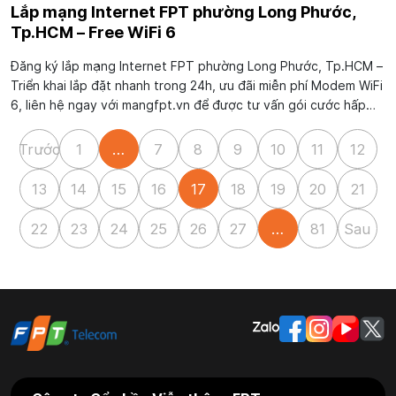
Lắp mạng Internet FPT phường Long Phước,
Tp.HCM – Free WiFi 6
Đăng ký lắp mạng Internet FPT phường Long Phước, Tp.HCM –
Triển khai lắp đặt nhanh trong 24h, ưu đãi miễn phí Modem WiFi
6, liên hệ ngay với mangfpt.vn để được tư vấn gói cước hấp
dẫn. Các sản phẩm dịch vụ công nghệ số phát triển mạnh mẽ,
nhu cầu sử dụng Internet...
Trước
1
…
7
8
9
10
11
12
13
14
15
16
17
18
19
20
21
22
23
24
25
26
27
…
81
Sau