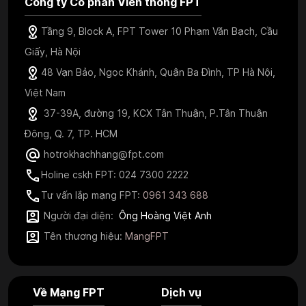
Công ty Cổ phần Viễn thông FPT
Tầng 9, Block A, FPT Tower 10 Phạm Văn Bạch, Cầu
Giấy, Hà Nội
48 Vạn Bảo, Ngọc Khánh, Quận Ba Đình, TP Hà Nội,
Việt Nam
37-39A, đường 19, KCX Tân Thuận, P.Tân Thuận
Đông, Q. 7, TP. HCM
hotrokhachhang@fpt.com
Holine cskh FPT: 024 7300 2222
Tư vấn lắp mạng FPT:
0961 343 688
Người đại diện:
Ông Hoàng Việt Anh
Tên thương hiệu:
MangFPT
Về Mạng FPT
Dịch vụ