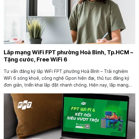
Lắp mạng WiFi FPT phường Hoà Bình, Tp.HCM –
Tặng cước, Free WiFi 6
Tư vấn đăng ký lắp WiFi FPT phường Hoà Bình – Trải nghiệm
WiFi 6 sóng khoẻ, công nghệ Gpon hiện đại, thủ tục đăng ký
đơn giản, triển khai lắp đặt nhanh chóng. Hiện nay, lắp mạng
FPT tại phường Hoà Bình, Tp.HCM đang là lựa chọn hàng đầu
của nhiều hộ gia đình,...