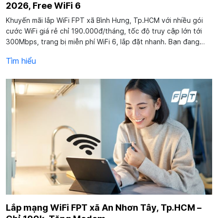
2026, Free WiFi 6
Khuyến mãi lắp WiFi FPT xã Bình Hưng, Tp.HCM với nhiều gói
cước WiFi giá rẻ chỉ 190.000đ/tháng, tốc độ truy cập lớn tới
300Mbps, trang bị miễn phí WiFi 6, lắp đặt nhanh. Bạn đang
sinh sống, công tác tại xã Bình Hưng có nhu cầu lắp đặt WiFi,
Tìm hiểu
mong muốn tìm kiếm giải...
Lắp mạng WiFi FPT xã An Nhơn Tây, Tp.HCM –