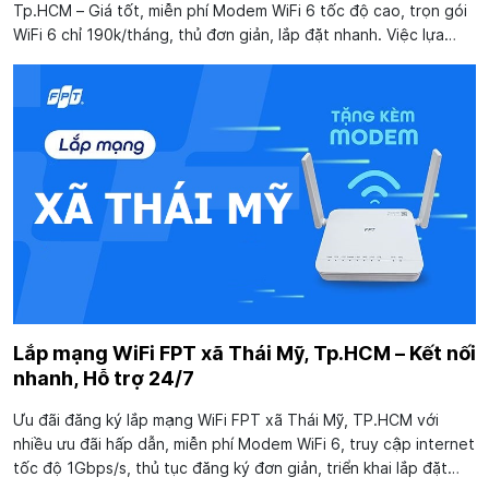
Tp.HCM – Giá tốt, miễn phí Modem WiFi 6 tốc độ cao, trọn gói
WiFi 6 chỉ 190k/tháng, thủ đơn giản, lắp đặt nhanh. Việc lựa
chọn lắp mạng FPT tại phường Vĩnh Lộc, Tp.HCM là một quyết
định sáng suốt và tiết kiệm...
Lắp mạng WiFi FPT xã Thái Mỹ, Tp.HCM – Kết nối
nhanh, Hỗ trợ 24/7
Ưu đãi đăng ký lắp mạng WiFi FPT xã Thái Mỹ, TP.HCM với
nhiều ưu đãi hấp dẫn, miễn phí Modem WiFi 6, truy cập internet
tốc độ 1Gbps/s, thủ tục đăng ký đơn giản, triển khai lắp đặt