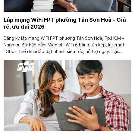
Lắp mạng WiFi FPT phường Tân Sơn Hoà – Giá
rẻ, ưu đãi 2026
Đăng ký lắp mạng WiFi FPT phường Tân Sơn Hoà, Tp.HCM –
Nhận ưu đãi hấp dẫn: Miễn phí WiFi 6 băng tần kép, Internet
1Gbps, triển khai lắp đặt nhanh siêu tốc, hỗ trợ ngay. Tại
phường Tân Sơn Hoà, càng nhiều khách hàng cá nhân, gia đình,
doanh nghiệp ưu tiên lựa chọn...