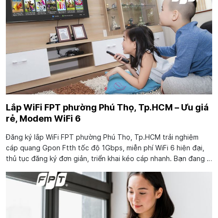
Lắp WiFi FPT phường Phú Thọ, Tp.HCM – Ưu giá
rẻ, Modem WiFi 6
Đăng ký lắp WiFi FPT phường Phú Thọ, Tp.HCM trải nghiệm
cáp quang Gpon Ftth tốc độ 1Gbps, miễn phí WiFi 6 hiện đại,
thủ tục đăng ký đơn giản, triển khai kéo cáp nhanh. Bạn đang ở
phường Phú Thọ, Tp.HCM có nhu cầu cần tham khảo khuyến
mãi lắp WiFi FPT tại phường...