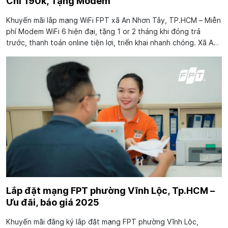
Chỉ 190k, Tặng Modem
Khuyến mãi lắp mạng WiFi FPT xã An Nhơn Tây, TP.HCM – Miễn
phí Modem WiFi 6 hiện đại, tặng 1 or 2 tháng khi đóng trả
trước, thanh toán online tiện lợi, triển khai nhanh chóng. Xã An
Nhơn Tây, TP.HCM đã và đang ngày càng phát triển với tốc độ
đô thị hoá...
Lắp đặt mạng FPT phường Vĩnh Lộc, Tp.HCM –
Ưu đãi, báo giá 2025
Khuyến mãi đăng ký lắp đặt mạng FPT phường Vĩnh Lộc,