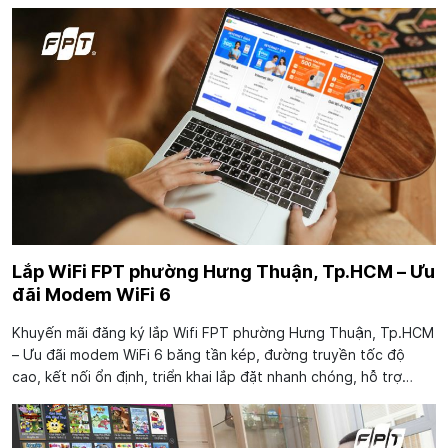
tận nhà. Hiện nay, để đáp ứng nhu cầu sử dụng mạng WiFi tốc
độ cao...
Lắp WiFi FPT phường Hưng Thuận, Tp.HCM – Ưu
đãi Modem WiFi 6
Khuyến mãi đăng ký lắp Wifi FPT phường Hưng Thuận, Tp.HCM
– Ưu đãi modem WiFi 6 băng tần kép, đường truyền tốc độ
cao, kết nối ổn định, triển khai lắp đặt nhanh chóng, hỗ trợ
24/7. FPT Telecom mang đến dịch vụ Internet cáp quang tốc
độ cao lên tới 1Gbps kết nối...