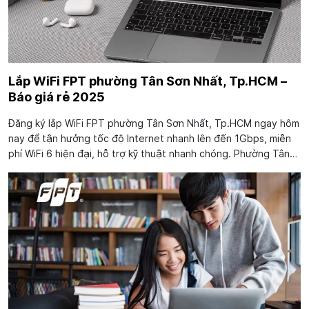
Lắp WiFi FPT phường Tân Sơn Nhất, Tp.HCM –
Báo giá rẻ 2025
Đăng ký lắp WiFi FPT phường Tân Sơn Nhất, Tp.HCM ngay hôm
nay để tận hưởng tốc độ Internet nhanh lên đến 1Gbps, miễn
phí WiFi 6 hiện đại, hỗ trợ kỹ thuật nhanh chóng. Phường Tân
Sơn Nhất, thuộc TP.HCM, nổi bật với vị trí chiến lược gần sân
bay Tân Sơn Nhất và...