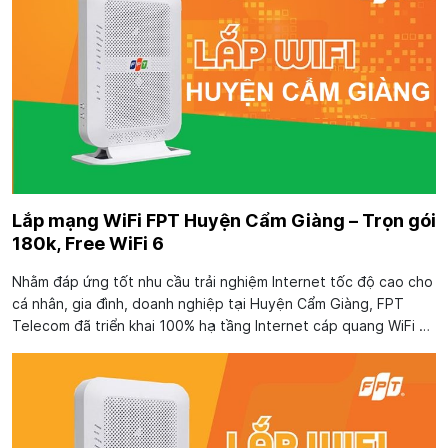
Lắp mạng WiFi FPT Huyện Cẩm Giàng – Trọn gói
180k, Free WiFi 6
Nhằm đáp ứng tốt nhu cầu trải nghiệm Internet tốc độ cao cho
cá nhân, gia đình, doanh nghiệp tại Huyện Cẩm Giàng, FPT
Telecom đã triển khai 100% hạ tầng Internet cáp quang WiFi 6
tới khắp khu vực trên toàn địa bàn huyện. Giờ đây khách hàng
có thể đăng ký lắp mạng...