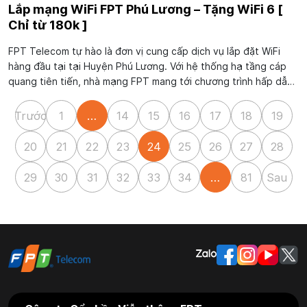
Lắp mạng WiFi FPT Phú Lương – Tặng WiFi 6 [
Chỉ từ 180k ]
FPT Telecom tự hào là đơn vị cung cấp dịch vụ lắp đặt WiFi
hàng đầu tại tại Huyện Phú Lương. Với hệ thống hạ tầng cáp
quang tiên tiến, nhà mạng FPT mang tới chương trình hấp dẫn
lắp mạng WiFi FPT Phú Lương với giải pháp Internet tốc độ
cao, đáp ứng tốt...
Trước
1
…
14
15
16
17
18
19
20
21
22
23
24
25
26
27
28
29
30
31
32
33
34
…
81
Sau