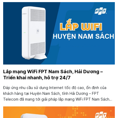
đảm bảo an ninh cho gia đình mình. Nếu bạn đang ở Kim Thành
có nhu...
Lắp mạng WiFi FPT Nam Sách, Hải Dương –
Triển khai nhanh, hỗ trợ 24/7
Đáp ứng nhu cầu sử dụng Internet tốc độ cao, ổn định của
khách hàng tại Huyện Nam Sách, tỉnh Hải Dương – FPT
Telecom đã mang tới giải pháp lắp mạng WiFi FPT Nam Sách
với công nghệ WiFi 6 tốc độ 1Gbps, đường truyền mạnh mẽ
cùng các dịch vụ FPT play, Camera...