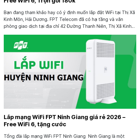
Free WiFi 6, Trọn gói 180k
Bạn đang tham khảo hay có ý định muốn lắp đặt WiFi tại Thị Xã
Kinh Môn, Hải Dương. FPT Telecom đã có hạ tầng và văn
phòng giao dịch tại địa chỉ 42 Đường Thanh Niên, Thị Xã Kinh
Môn, Hải Dương để mang đến nhiều giải pháp kết nối Internet
phù hợp tốc...
Lắp mạng WiFi FPT Ninh Giang giá rẻ 2026 –
Free WiFi 6, tặng cước
Tổng đài lắp mạng WiFi FPT Ninh Giang Ninh Giang là một