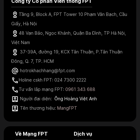
Công ty Cổ phần Viễn thông FPT
Tầng 9, Block A, FPT Tower 10 Phạm Văn Bạch, Cầu
Giấy, Hà Nội
48 Vạn Bảo, Ngọc Khánh, Quận Ba Đình, TP Hà Nội,
Việt Nam
37-39A, đường 19, KCX Tân Thuận, P.Tân Thuận
Đông, Q. 7, TP. HCM
hotrokhachhang@fpt.com
Holine cskh FPT: 024 7300 2222
Tư vấn lắp mạng FPT:
0961 343 688
Người đại diện:
Ông Hoàng Việt Anh
Tên thương hiệu:
MangFPT
Về Mạng FPT
Dịch vụ