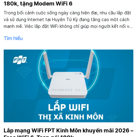
180k, tặng Modem WiFi 6
Trong bối cảnh cuộc sống ngày càng hiện đại, nhu cầu lắp đặt
và sử dụng Internet tại Huyện Tứ Kỳ đang tăng cao một cách
mạnh mẽ. Việc lắp đặt WiFi không chỉ giúp mọi người kết nối với
nhau dễ dàng hơn mà còn đóng vai trò quan trọng trong việc
Tìm hiểu
học tập,...
Lắp mạng WiFi FPT Kinh Môn khuyến mãi 2026 –