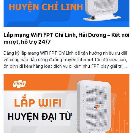
Lắp mạng WiFi FPT Chí Linh, Hải Dương – Kết nối
mượt, hỗ trợ 24/7
Đăng ký lắp mạng WiFi FPT Chí Linh để tận hưởng nhiều ưu đãi
vô cùng hấp dẫn cùng đường truyền Internet tốc độ siêu cao,
ổn định đi kèm hàng loạt dịch vụ đi kèm như FPT play giải trí,
Camera an ninh. Không chỉ dừng lại tại đó, FPT Telecom còn
trang bị...