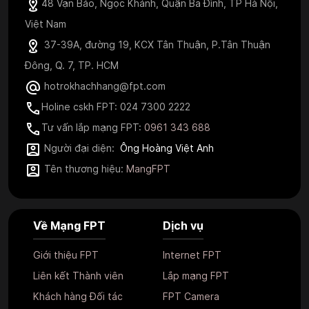
48 Vạn Bảo, Ngọc Khánh, Quận Ba Đình, TP Hà Nội,
Việt Nam
37-39A, đường 19, KCX Tân Thuận, P.Tân Thuận
Đông, Q. 7, TP. HCM
hotrokhachhang@fpt.com
Holine cskh FPT: 024 7300 2222
Tư vấn lắp mạng FPT:
0961 343 688
Người đại diện:
Ông Hoàng Việt Anh
Tên thương hiệu:
MangFPT
Về Mạng FPT
Dịch vụ
Giới thiệu FPT
Internet FPT
Liên kết Thành viên
Lắp mạng FPT
Khách hàng Đối tác
FPT Camera