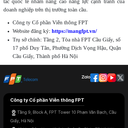
tác quốc tế nhằm nâng cao năng lực cạnh tranh của
doanh nghiệp trên thị trường toàn cầu.
Công ty Cổ phần Viễn thông FPT
Website đăng ký:
https://mangfpt.vn/
Trụ sở chính: Tầng 2, Tòa nhà FPT Cầu Giấy, số
17 phố Duy Tân, Phường Dịch Vọng Hậu, Quận
Cầu Giấy, Thành phố Hà Nội
Công ty Cổ phần Viễn thông FPT
Tầng 9, Block A, FPT Tower 10 Phạm Văn Bạch, Cầu
Giấy, Hà Nội