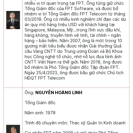
nhiều vị trí quan trọng tại FPT. Ông từng giữ chức
Tổng Giám đốc của FPT Software, và được bổ
nhiệm vị trí Tổng Giám đốc FPT Telecom từ tháng
03/2018. Ông có nhiều kinh nghiệm chỉ đạo các dự
án quy mô hàng triệu USD với khách hàng tại
Singapore, Malaysia, Mỹ…trong lĩnh vực dầu khí,
hàng không, truyền hình vệ tinh, tài chính – ngân
hàng – bảo hiểm. Năm 2007, ông là một trong 10
gương mặt tiêu biểu được nhận Giải thưởng Quả
cầu Vàng CNTT do Trung ương Đoàn và Bộ Khoa
học Công nghệ tổ chức, nhờ nỗ lực đưa hình ảnh
CNTT Việt Nam ra thế giới. Năm 2018, ông được
bổ nhiệm là Phó Tổng Giám đốc Tập đoàn FPT.
Ngày 25/4/2023, ông được bầu giữ chức Chủ tịch
HĐQT FPT Telecom
Ông:
NGUYỄN HOÀNG LINH
Tổng Giám đốc
Năm sinh: 1978
Trình độ chuyên môn: Thạc sỹ Quản trị Kinh doanh
Gia nhập FPT năm 2008 và giữ chức Phó Tổng