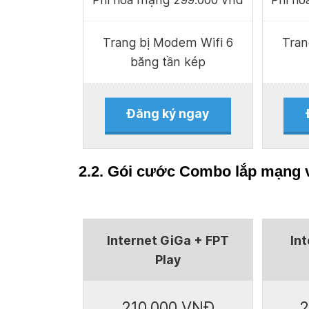
Trang bị Modem Wifi 6
Tran
băng tần kép
Đăng ký ngay
2.2. Gói cước Combo lắp mạng và
Internet GiGa + FPT
In
Play
210.000 VNĐ
2