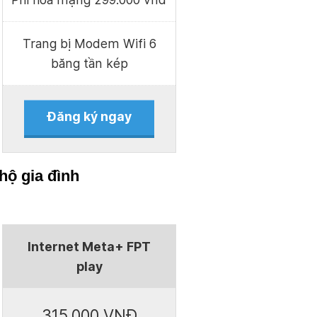
Trang bị Modem Wifi 6
băng tần kép
Đăng ký ngay
hộ gia đình
Internet Meta+ FPT
play
315.000 VNĐ