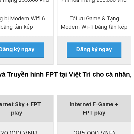
g bị Modem Wifi 6
Tối ưu Game & Tặng
băng tần kép
Modem Wi-fi băng tần kép
Đăng ký ngay
Đăng ký ngay
 Truyền hình FPT tại Việt Trì cho cá nhân, 
ternet Sky + FPT
Internet F-Game +
play
FPT play
20.000 VNĐ
285.000 VNĐ