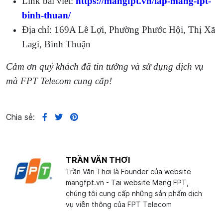
Link bài viết:
https://mangfpt.vn/lap-mang-fpt-
binh-thuan/
Địa chỉ: 169A Lê Lợi, Phường Phước Hội, Thị Xã
Lagi, Bình Thuận
Cảm ơn quý khách đã tin tưởng và sử dụng dịch vụ
mà FPT Telecom cung cấp!
Chia sẻ:
TRẦN VĂN THƠI
Trần Văn Thơi là Founder của website
mangfpt.vn - Tại website Mạng FPT,
chúng tôi cung cấp những sản phẩm dịch
vụ viễn thông của FPT Telecom