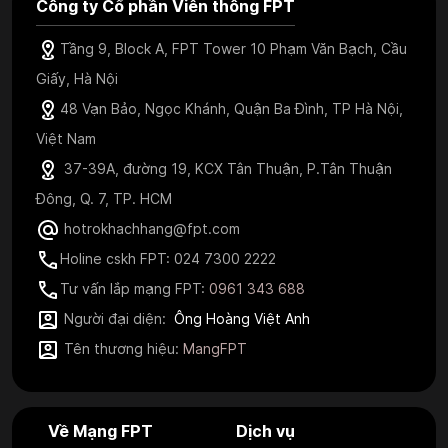
Công ty Cổ phần Viễn thông FPT
Tầng 9, Block A, FPT Tower 10 Phạm Văn Bạch, Cầu
Giấy, Hà Nội
48 Vạn Bảo, Ngọc Khánh, Quận Ba Đình, TP Hà Nội,
Việt Nam
37-39A, đường 19, KCX Tân Thuận, P.Tân Thuận
Đông, Q. 7, TP. HCM
hotrokhachhang@fpt.com
Holine cskh FPT: 024 7300 2222
Tư vấn lắp mạng FPT:
0961 343 688
Người đại diện:
Ông Hoàng Việt Anh
Tên thương hiệu:
MangFPT
Về Mạng FPT
Dịch vụ