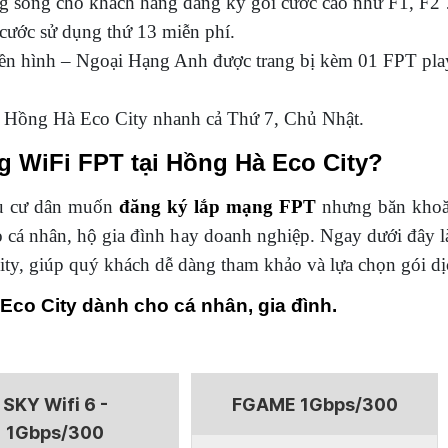
ng sóng cho khách hàng đăng ký gói cước cao như F1, F2
 cước sử dụng thứ 13 miễn phí.
ền hình – Ngoại Hạng Anh được trang bị kèm 01 FPT play 
ại Hồng Hà Eco City nhanh cả Thứ 7, Chủ Nhật.
ng WiFi FPT tại Hồng Hà Eco City?
ều cư dân muốn
đăng ký lắp mạng FPT
nhưng băn khoă
o cá nhân, hộ gia đình hay doanh nghiệp. Ngay dưới đây l
ty, giúp quý khách dễ dàng tham khảo và lựa chọn gói d
Eco City dành cho cá nhân, gia đình.
SKY Wifi 6 -
FGAME 1Gbps/300
1Gbps/300