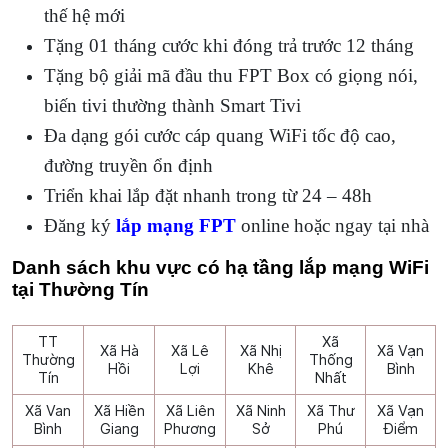
thế hệ mới
Tặng 01 tháng cước khi đóng trả trước 12 tháng
Tặng bộ giải mã đầu thu FPT Box có giọng nói,
biến tivi thường thành Smart Tivi
Đa dạng gói cước cáp quang WiFi tốc độ cao,
đường truyền ổn định
Triển khai lắp đặt nhanh trong từ 24 – 48h
Đăng ký
lắp mạng FPT
online hoặc ngay tại nhà
Danh sách khu vực có hạ tầng lắp mạng WiFi
tại Thường Tín
TT
Xã
Xã Hà
Xã Lê
Xã Nhị
Xã Vạn
Thường
Thống
Hồi
Lợi
Khê
Bình
Tín
Nhất
Xã Van
Xã Hiền
Xã Liên
Xã Ninh
Xã Thư
Xã Vạn
Bình
Giang
Phương
Sở
Phú
Điểm