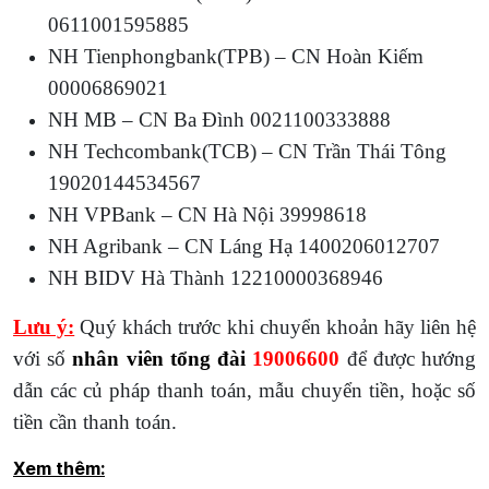
0611001595885
NH Tienphongbank(TPB) – CN Hoàn Kiếm
00006869021
NH MB – CN Ba Đình 0021100333888
NH Techcombank(TCB) – CN Trần Thái Tông
19020144534567
NH VPBank – CN Hà Nội 39998618
NH Agribank – CN Láng Hạ 1400206012707
NH BIDV Hà Thành 12210000368946
Lưu ý:
Quý khách trước khi chuyển khoản hãy liên hệ
với số
nhân viên tổng đài
19006600
để được hướng
dẫn các củ pháp thanh toán, mẫu chuyển tiền, hoặc số
tiền cần thanh toán.
Xem thêm: