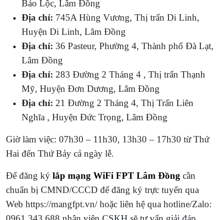
Bảo Lộc, Lâm Đồng
Địa chỉ:
745A Hùng Vương, Thị trấn Di Linh,
Huyện Di Linh, Lâm Đồng
Địa chỉ:
36 Pasteur, Phường 4, Thành phố Đà Lạt,
Lâm Đồng
Địa chỉ:
283 Đường 2 Tháng 4 , Thị trấn Thạnh
Mỹ, Huyện Đơn Dương, Lâm Đồng
Địa chỉ:
21 Đường 2 Tháng 4, Thị Trấn Liên
Nghĩa , Huyện Đức Trọng, Lâm Đồng
Giờ làm việc: 07h30 – 11h30, 13h30 – 17h30 từ Thứ
Hai đến Thứ Bảy cả ngày lễ.
Để đăng ký
lắp mạng WiFi FPT Lâm Đồng
cần
chuẩn bị CMND/CCCD để đăng ký trực tuyến qua
Web https://mangfpt.vn/ hoặc liên hệ qua hotline/Zalo:
0961.343.688 nhân viên CSKH sẽ tư vấn giải đáp