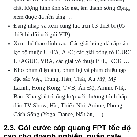
chất lượng hình ảnh sắc nét, âm thanh sống động,
xem được đa nền tảng …
Đăng nhập và xem cùng lúc trên 03 thiết bị (05
thiết bị đối với gói VIP).
Xem thể thao đỉnh cao:
Các giải bóng đá cấp câu
lạc bộ thuộc UEFA, AFC; các giải bóng rổ EURO
LEAGUE, VBA, các giải võ thuật PFL, KOK …
Kho phim điện ảnh, phim bộ và phim chiếu rạp
đặc sắc Việt, Trung, Hàn, Thái, Âu Mỹ, Mỹ
Latinh, Hong Kong, TVB, Ấn Độ, Anime Nhật
Bản. Kho giải trí tổng hợp với chương trình hấp
dẫn TV Show, Hài, Thiếu Nhi, Anime, Phong
Cách Sống (Yoga, Dance, Nấu ăn, …)
2.3. Gói cước cáp quang FPT tốc độ
cao cho doanh nghiệp, quán cafe.