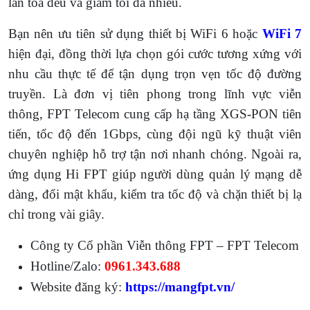
lan tỏa đều và giảm tối đa nhiễu.
Bạn nên ưu tiên sử dụng thiết bị WiFi 6 hoặc
WiFi 7
hiện đại, đồng thời lựa chọn gói cước tương xứng với
nhu cầu thực tế để tận dụng trọn vẹn tốc độ đường
truyền. Là đơn vị tiên phong trong lĩnh vực viễn
thông, FPT Telecom cung cấp hạ tầng XGS-PON tiên
tiến, tốc độ đến 1Gbps, cùng đội ngũ kỹ thuật viên
chuyên nghiệp hỗ trợ tận nơi nhanh chóng. Ngoài ra,
ứng dụng Hi FPT giúp người dùng quản lý mạng dễ
dàng, đổi mật khẩu, kiểm tra tốc độ và chặn thiết bị lạ
chỉ trong vài giây.
Công ty Cổ phần Viễn thông FPT – FPT Telecom
Hotline/Zalo:
0961.343.688
Website đăng ký:
https://mangfpt.vn/