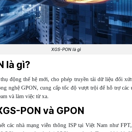
XGS-PON là gì
là gì?
ụ động thế hệ mới, cho phép truyền tải dữ liệu đối xứn
công nghệ GPON, cung cấp tốc độ vượt trội để hỗ trợ cá
eam và làm việc từ xa.
 XGS-PON và GPON
ết các nhà mạng viễn thông ISP tại Việt Nam như FPT