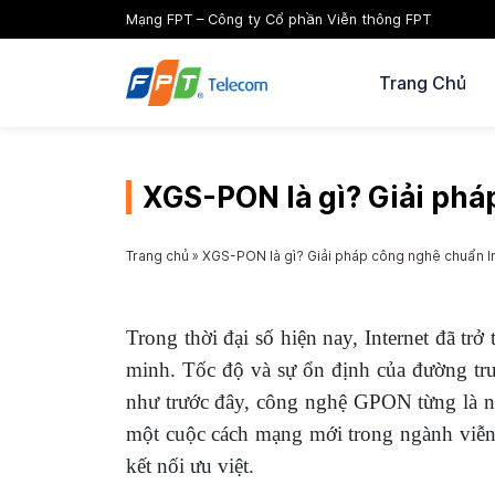
Mạng FPT – Công ty Cổ phần Viễn thông FPT
Trang Chủ
XGS-PON là gì? Giải phá
Trang chủ
»
XGS-PON là gì? Giải pháp công nghệ chuẩn In
Trong thời đại số hiện nay, Internet đã trở
minh. Tốc độ và sự ổn định của đường truy
như trước đây, công nghệ GPON từng là nề
một cuộc cách mạng mới trong ngành viễn 
kết nối ưu việt.