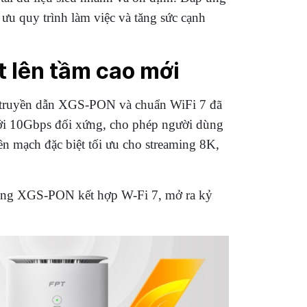
i ưu quy trình làm việc và tăng sức cạnh
 lên tầm cao mới
ệ truyền dẫn XGS-PON và chuẩn WiFi 7 đã
 tới 10Gbps đối xứng, cho phép người dùng
iền mạch đặc biệt tối ưu cho streaming 8K,
 tầng XGS-PON kết hợp W-Fi 7, mở ra kỷ