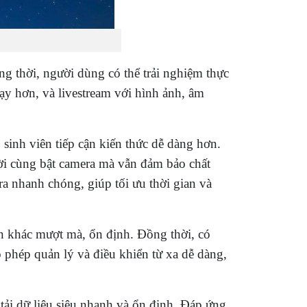
g thời, người dùng có thể trải nghiệm thực
ạy hơn, và livestream với hình ảnh, âm
 sinh viên tiếp cận kiến thức dễ dàng hơn.
ười cùng bật camera mà vẫn đảm bảo chất
ra nhanh chóng, giúp tối ưu thời gian và
ến khác mượt mà, ổn định. Đồng thời, có
o phép quản lý và điều khiển từ xa dễ dàng,
tải dữ liệu siêu nhanh và ổn định. Đáp ứng