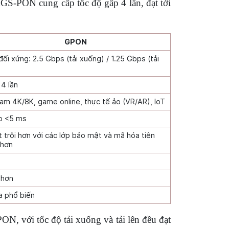
GS-PON cung cấp tốc độ gấp 4 lần, đạt tới
GPON
đối xứng: 2.5 Gbps (tải xuống) / 1.25 Gbps (tải
4 lần
am 4K/8K, game online, thực tế ảo (VR/AR), IoT
p <5 ms
 trội hơn với các lớp bảo mật và mã hóa tiên
 hơn
 hơn
a phổ biến
, với tốc độ tải xuống và tải lên đều đạt