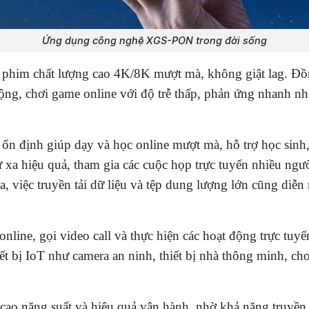
Ứng dụng công nghệ XGS-PON trong đời sống
 phim chất lượng cao 4K/8K mượt mà, không giật lag. Đồn
ộng, chơi game online với độ trễ thấp, phản ứng nhanh nh
t ổn định giúp dạy và học online mượt mà, hỗ trợ học sinh,
ừ xa hiệu quả, tham gia các cuộc họp trực tuyến nhiều ng
, việc truyền tải dữ liệu và tệp dung lượng lớn cũng diễn 
nline, gọi video call và thực hiện các hoạt động trực tuy
iết bị IoT như camera an ninh, thiết bị nhà thông minh, ch
cao năng suất và hiệu quả vận hành, nhờ khả năng truyền 