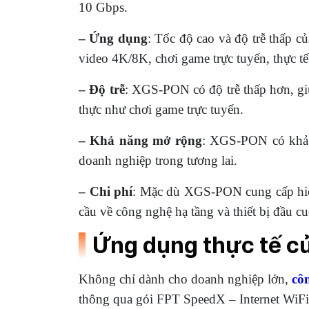
10 Gbps.
– Ứng dụng
: Tốc độ cao và độ trễ thấp 
video 4K/8K, chơi game trực tuyến, thực tế 
– Độ trễ
: XGS-PON có độ trễ thấp hơn, giú
thực như chơi game trực tuyến.
– Khả năng mở rộng
: XGS-PON có khả n
doanh nghiệp trong tương lai.
– Chi phí
: Mặc dù XGS-PON cung cấp hiệ
cầu về công nghệ hạ tầng và thiết bị đầu cu
Ứng dụng thực tế c
Không chỉ dành cho doanh nghiệp lớn,
cô
thông qua gói FPT SpeedX – Internet WiF