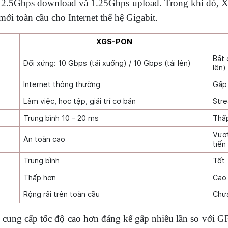
g 2.5Gbps download và 1.25Gbps upload. Trong khi đó, X
i toàn cầu cho Internet thế hệ Gigabit.
XGS-PON
Bất 
Đối xứng: 10 Gbps (tải xuống) / 10 Gbps (tải lên)
lên)
Internet thông thường
Gấp 
Làm việc, học tập, giải trí cơ bản
Stre
Trung bình 10 – 20 ms
Thấ
Vượt
An toàn cao
tiến
Trung bình
Tốt
Thấp hơn
Cao
Rộng rãi trên toàn cầu
Chư
ng cấp tốc độ cao hơn đáng kể gấp nhiều lần so với GPON