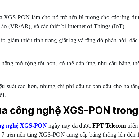
của XGS-PON làm cho nó trở nên lý tưởng cho các ứng dụ
ảo (VR/AR), và các thiết bị Internet of Things (IoT).
p giảm thiểu tình trạng giật lag và tăng độ phản hồi, đặc
ăng mở rộng tốt hơn, có thể đáp ứng nhu cầu băng thô
u suất cao hơn, nhưng chi phí đầu tư ban đầu cho hạ 
ối.
ủa công nghệ XGS-PON trong
ng nghệ XGS-PON
ngày nay đã được
FPT Telecom
triển
i 7 trên nền tảng XGS-PON cung cấp băng thông lên đến 