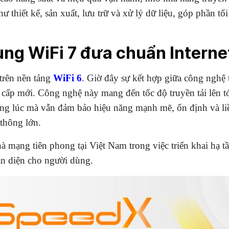
 thiết kế, sản xuất, lưu trữ và xử lý dữ liệu, góp phần tố
g WiFi 7 đưa chuẩn Internet
trên nền tảng
WiFi 6
. Giờ đây sự kết hợp giữa công ngh
g cấp mới. Công nghệ này mang đến tốc độ truyền tải lên
ị cùng lúc mà vẫn đảm bảo hiệu năng mạnh mẽ, ổn định và l
thông lớn.
à mạng tiên phong tại Việt Nam trong việc triển khai hạ
àn diện cho người dùng.