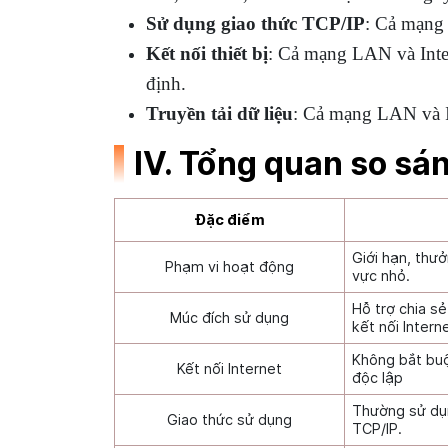
Sử dụng giao thức TCP/IP
: Cả mạng 
Kết nối thiết bị
: Cả mạng LAN và Intern
định.
Truyền tải dữ liệu
: Cả mạng LAN và Int
IV. Tổng quan so sá
Đặc điểm
Giới hạn, thư
Phạm vi hoạt động
vực nhỏ.
Hỗ trợ chia sẻ
Múc đích sử dụng
kết nối Intern
Không bắt buộ
Kết nối Internet
độc lập
Thường sử dụn
Giao thức sử dụng
TCP/IP.