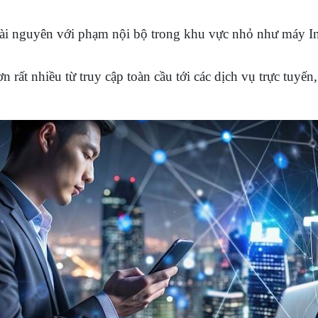
ài nguyên với phạm nội bộ trong khu vực nhỏ như máy In, 
rất nhiều từ truy cập toàn cầu tới các dịch vụ trực tuyến, t